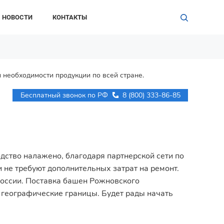
НОВОСТИ
КОНТАКТЫ
 необходимости продукции по всей стране.
Бесплатный звонок по РФ
8 (800) 333-86-85
ство налажено, благодаря партнерской сети по
 не требуют дополнительных затрат на ремонт.
России. Поставка башен Рожновского
 географические границы. Будет рады начать