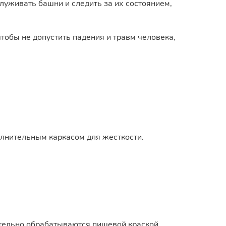
уживать башни и следить за их состоянием,
обы не допустить падения и травм человека,
олнительным каркасом для жесткости.
тельно обрабатываются пищевой краской,