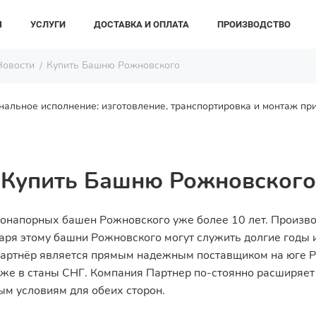
Я
УСЛУГИ
ДОСТАВКА И ОПЛАТА
ПРОИЗВОДСТВО
Новости
Купить Башню Рожновского
альное исполнение: изготовление, транспортировка и монтаж при
Купить Башню Рожновского
онапорных башен Рожновского уже более 10 лет. Производ
аря этому башни Рожновского могут служить долгие годы и
 Партнёр является прямым надежным поставщиком на юге 
акже в станы СНГ. Компания Партнер по-стоянно расширяет
ым условиям для обеих сторон.