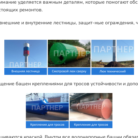
имание уделяется важным деталям, которые помогают обсл
стоящих ремонтов.
нешние и внутренние лестницы, защит-ные ограждения, чт
щение башен креплениями для тросов устойчивости и доп
ашиваются краской. Внутри все водонапорные башни обяза