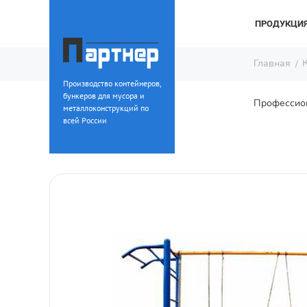
ПРОДУКЦИ
Главная
Производство контейнеров,
бункеров для мусора и
Профессион
металлоконструкций по
всей России