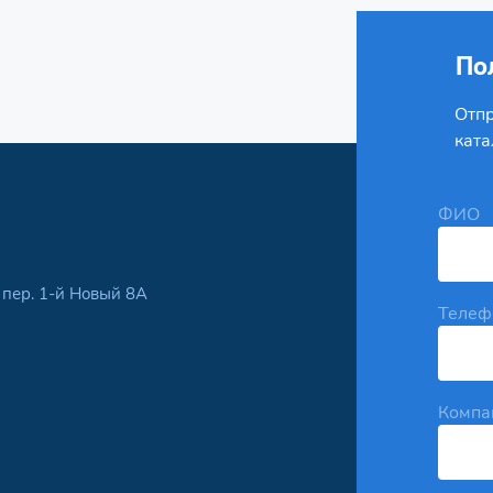
По
Отпр
ката
ФИО
, пер. 1-й Новый 8А
Телеф
Компа