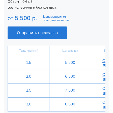
Объем - 0,6 м3.
Без колесиков и без крышки.
от
5 500
р.
Цена зависит от
толщины металла
Отправить предзаказ
Толщина (мм)
Цена за шт
Предз
Отпра
1,5
5 500
предз
Отпра
2,0
6 500
предз
Отпра
2,5
7 500
предз
Отпра
3,0
8 500
предз