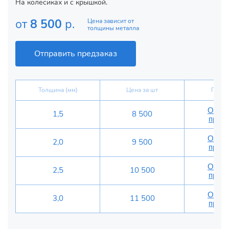
На колесиках и с крышкой.
от
8 500
р.
Цена зависит от
толщины металла
Отправить предзаказ
Толщина (мм)
Цена за шт
Предз
Отпра
1,5
8 500
предз
Отпра
2,0
9 500
предз
Отпра
2,5
10 500
предз
Отпра
3,0
11 500
предз