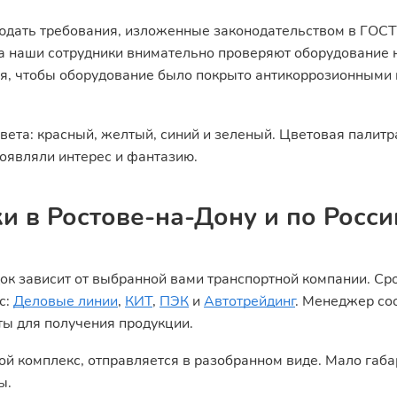
юдать требования, изложенные законодательством в ГОСТ
ва наши сотрудники внимательно проверяют оборудование 
ся, чтобы оборудование было покрыто антикоррозионными 
ета: красный, желтый, синий и зеленый. Цветовая палитр
роявляли интерес и фантазию.
и в Ростове-на-Дону и по Росси
ок зависит от выбранной вами транспортной компании. Сро
с:
Деловые линии
,
КИТ
,
ПЭК
и
Автотрейдинг
. Менеджер соо
ты для получения продукции.
вой комплекс, отправляется в разобранном виде. Мало габ
ы.